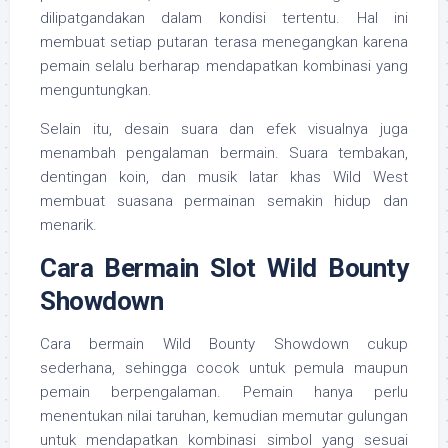
dilipatgandakan dalam kondisi tertentu. Hal ini
membuat setiap putaran terasa menegangkan karena
pemain selalu berharap mendapatkan kombinasi yang
menguntungkan.
Selain itu, desain suara dan efek visualnya juga
menambah pengalaman bermain. Suara tembakan,
dentingan koin, dan musik latar khas Wild West
membuat suasana permainan semakin hidup dan
menarik.
Cara Bermain Slot Wild Bounty
Showdown
Cara bermain Wild Bounty Showdown cukup
sederhana, sehingga cocok untuk pemula maupun
pemain berpengalaman. Pemain hanya perlu
menentukan nilai taruhan, kemudian memutar gulungan
untuk mendapatkan kombinasi simbol yang sesuai