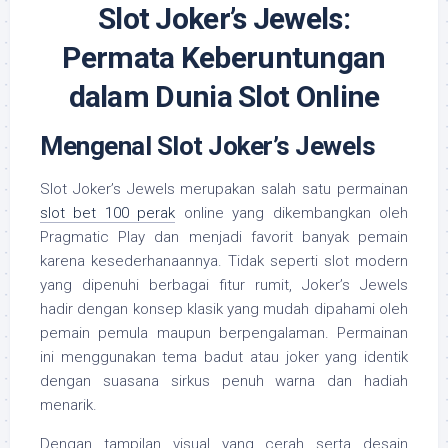
Slot Joker’s Jewels:
Permata Keberuntungan
dalam Dunia Slot Online
Mengenal Slot Joker’s Jewels
Slot Joker’s Jewels merupakan salah satu permainan
slot bet 100 perak
online yang dikembangkan oleh
Pragmatic Play dan menjadi favorit banyak pemain
karena kesederhanaannya. Tidak seperti slot modern
yang dipenuhi berbagai fitur rumit, Joker’s Jewels
hadir dengan konsep klasik yang mudah dipahami oleh
pemain pemula maupun berpengalaman. Permainan
ini menggunakan tema badut atau joker yang identik
dengan suasana sirkus penuh warna dan hadiah
menarik.
Dengan tampilan visual yang cerah serta desain