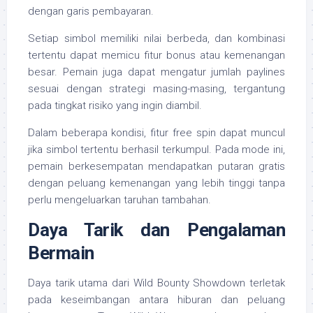
dengan garis pembayaran.
Setiap simbol memiliki nilai berbeda, dan kombinasi
tertentu dapat memicu fitur bonus atau kemenangan
besar. Pemain juga dapat mengatur jumlah paylines
sesuai dengan strategi masing-masing, tergantung
pada tingkat risiko yang ingin diambil.
Dalam beberapa kondisi, fitur free spin dapat muncul
jika simbol tertentu berhasil terkumpul. Pada mode ini,
pemain berkesempatan mendapatkan putaran gratis
dengan peluang kemenangan yang lebih tinggi tanpa
perlu mengeluarkan taruhan tambahan.
Daya Tarik dan Pengalaman
Bermain
Daya tarik utama dari Wild Bounty Showdown terletak
pada keseimbangan antara hiburan dan peluang