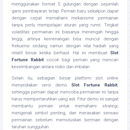
menggunakan format 5 gulungan dengan sejumlah
garis pembayaran tetap. Pemain baru sekalipun dapat
dengan cepat memahami mekanisme permainan
tanpa perlu mempelajari aturan yang rumit. Tingkat
volatilitas permainan ini biasanya menengah hingga
tinggi, artinya kemenangan bisa muncul dengan
frekuensi sedang namun dengan nilai hadiah yang
relatif besar ketika berhasil. Hal ini membuat
Slot
Fortune Rabbit
cocok bagi pemain yang mencari
keseimbangan antara risiko dan imbalan.
Selain itu, sebagian besar platform slot online
menyediakan versi demo
Slot Fortune Rabbit
,
sehingga pemain dapat mencoba permainan ini tanpa
harus mempertaruhkan uang asli. Fitur demo ini sangat
membantu pemain untuk memahami strategi,
mengenali simbol penting, dan merasakan sensasi
permainan sebelum memutuskan bermain dengan
taruhan sungguhan.