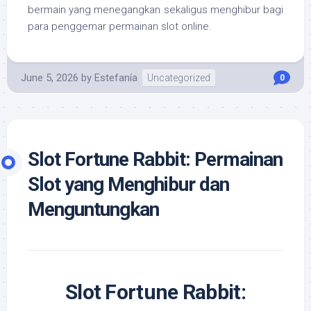
bermain yang menegangkan sekaligus menghibur bagi
para penggemar permainan slot online.
June 5, 2026
by
Estefanía
Uncategorized
0
Slot Fortune Rabbit: Permainan
Slot yang Menghibur dan
Menguntungkan
Slot Fortune Rabbit: