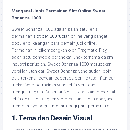
Mengenal Jenis Permainan Slot Online Sweet
Bonanza 1000
Sweet Bonanza 1000 adalah salah satu jenis
permainan
slot bet 200 rupiah
online yang sangat
populer di kalangan para pemain judi online.
Permainan ini dikembangkan oleh Pragmatic Play,
salah satu penyedia perangkat lunak ternama dalam
industri perjudian. Sweet Bonanza 1000 merupakan
versi lanjutan dari Sweet Bonanza yang sudah lebih
dulu terkenal, dengan beberapa peningkatan fitur dan
mekanisme permainan yang lebih seru dan
menguntungkan. Dalam artikel ini, kita akan mengenal
lebih dekat tentang jenis permainan ini dan apa yang
membuatnya begitu menarik bagi para pemain slot.
1. Tema dan Desain Visual