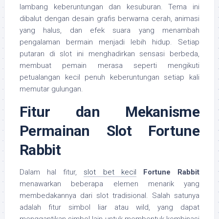
lambang keberuntungan dan kesuburan. Tema ini
dibalut dengan desain grafis berwarna cerah, animasi
yang halus, dan efek suara yang menambah
pengalaman bermain menjadi lebih hidup. Setiap
putaran di slot ini menghadirkan sensasi berbeda,
membuat pemain merasa seperti mengikuti
petualangan kecil penuh keberuntungan setiap kali
memutar gulungan.
Fitur dan Mekanisme
Permainan Slot Fortune
Rabbit
Dalam hal fitur,
slot bet kecil
Fortune Rabbit
menawarkan beberapa elemen menarik yang
membedakannya dari slot tradisional. Salah satunya
adalah fitur simbol liar atau wild, yang dapat