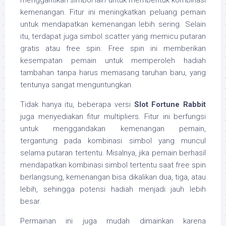
menggantikan simbol lain untuk membentuk kombinasi
kemenangan. Fitur ini meningkatkan peluang pemain
untuk mendapatkan kemenangan lebih sering. Selain
itu, terdapat juga simbol scatter yang memicu putaran
gratis atau free spin. Free spin ini memberikan
kesempatan pemain untuk memperoleh hadiah
tambahan tanpa harus memasang taruhan baru, yang
tentunya sangat menguntungkan.
Tidak hanya itu, beberapa versi
Slot Fortune Rabbit
juga menyediakan fitur multipliers. Fitur ini berfungsi
untuk menggandakan kemenangan pemain,
tergantung pada kombinasi simbol yang muncul
selama putaran tertentu. Misalnya, jika pemain berhasil
mendapatkan kombinasi simbol tertentu saat free spin
berlangsung, kemenangan bisa dikalikan dua, tiga, atau
lebih, sehingga potensi hadiah menjadi jauh lebih
besar.
Permainan ini juga mudah dimainkan karena