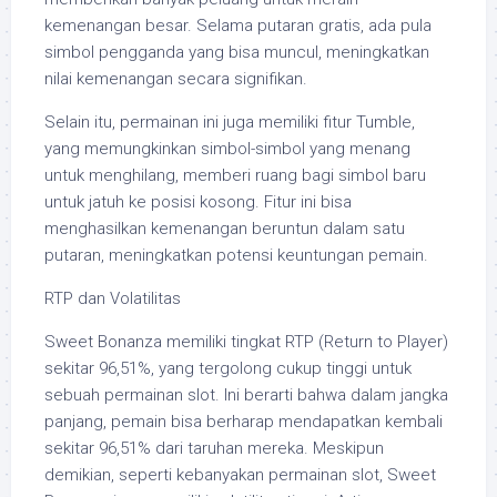
kemenangan besar. Selama putaran gratis, ada pula
simbol pengganda yang bisa muncul, meningkatkan
nilai kemenangan secara signifikan.
Selain itu, permainan ini juga memiliki fitur Tumble,
yang memungkinkan simbol-simbol yang menang
untuk menghilang, memberi ruang bagi simbol baru
untuk jatuh ke posisi kosong. Fitur ini bisa
menghasilkan kemenangan beruntun dalam satu
putaran, meningkatkan potensi keuntungan pemain.
RTP dan Volatilitas
Sweet Bonanza memiliki tingkat RTP (Return to Player)
sekitar 96,51%, yang tergolong cukup tinggi untuk
sebuah permainan slot. Ini berarti bahwa dalam jangka
panjang, pemain bisa berharap mendapatkan kembali
sekitar 96,51% dari taruhan mereka. Meskipun
demikian, seperti kebanyakan permainan slot, Sweet