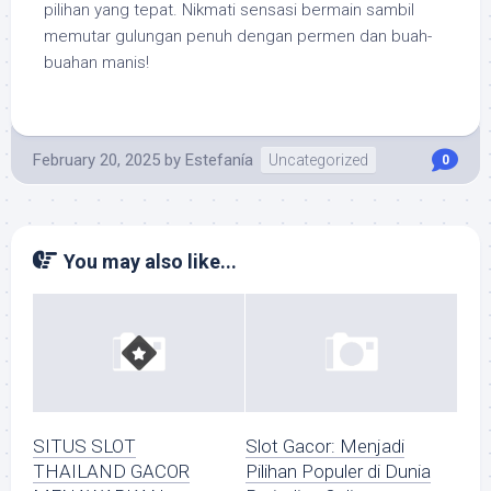
pilihan yang tepat. Nikmati sensasi bermain sambil
memutar gulungan penuh dengan permen dan buah-
buahan manis!
February 20, 2025
by
Estefanía
Uncategorized
0
You may also like...
SITUS SLOT
Slot Gacor: Menjadi
THAILAND GACOR
Pilihan Populer di Dunia