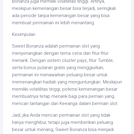
Bonanza juga memiliki volatilitas tinggi. Artinya,
meskipun kemenangan besar bisa terjadi, seringkali
ada periode tanpa kemenangan besar yang bisa
membuat permainan ini lebih menantang.
Kesimpulan
Sweet Bonanza adalah permainan slot yang
menyenangkan dengan tema ceria dan fitur-fitur
menarik. Dengan sistem cluster pays, fitur Tumble,
serta bonus putaran gratis yang menggiurkan,
permainan ini menawarkan peluang besar untuk
memenangkan hadiah yang menguntungkan. Meskipun
memiliki volatilitas tinggi, potensi kemenangan besar
membuatnya tetap menarik bagi para pemain yang
mencari tantangan dan Keeanga dalam bermain slot.
Jadi, jika Anda mencari permainan slot yang tidak
hanya menghibur, tetapi juga memberikan peluang
besar untuk menang, Sweet Bonanza bisa menjadi