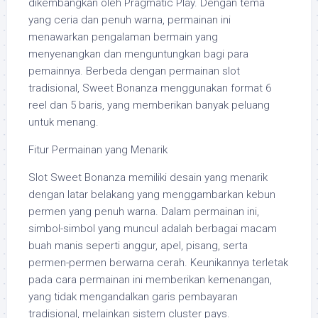
dikembangkan oleh Pragmatic Play. Dengan tema
yang ceria dan penuh warna, permainan ini
menawarkan pengalaman bermain yang
menyenangkan dan menguntungkan bagi para
pemainnya. Berbeda dengan permainan slot
tradisional, Sweet Bonanza menggunakan format 6
reel dan 5 baris, yang memberikan banyak peluang
untuk menang.
Fitur Permainan yang Menarik
Slot Sweet Bonanza memiliki desain yang menarik
dengan latar belakang yang menggambarkan kebun
permen yang penuh warna. Dalam permainan ini,
simbol-simbol yang muncul adalah berbagai macam
buah manis seperti anggur, apel, pisang, serta
permen-permen berwarna cerah. Keunikannya terletak
pada cara permainan ini memberikan kemenangan,
yang tidak mengandalkan garis pembayaran
tradisional, melainkan sistem cluster pays.