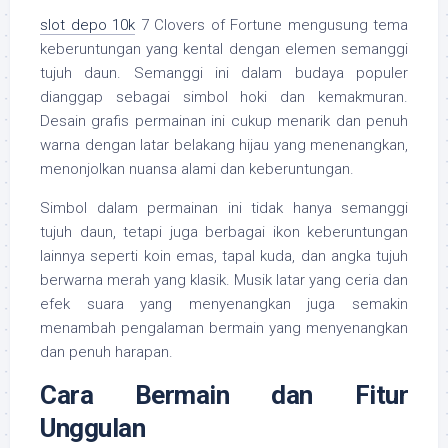
slot depo 10k
7 Clovers of Fortune mengusung tema
keberuntungan yang kental dengan elemen semanggi
tujuh daun. Semanggi ini dalam budaya populer
dianggap sebagai simbol hoki dan kemakmuran.
Desain grafis permainan ini cukup menarik dan penuh
warna dengan latar belakang hijau yang menenangkan,
menonjolkan nuansa alami dan keberuntungan.
Simbol dalam permainan ini tidak hanya semanggi
tujuh daun, tetapi juga berbagai ikon keberuntungan
lainnya seperti koin emas, tapal kuda, dan angka tujuh
berwarna merah yang klasik. Musik latar yang ceria dan
efek suara yang menyenangkan juga semakin
menambah pengalaman bermain yang menyenangkan
dan penuh harapan.
Cara Bermain dan Fitur
Unggulan