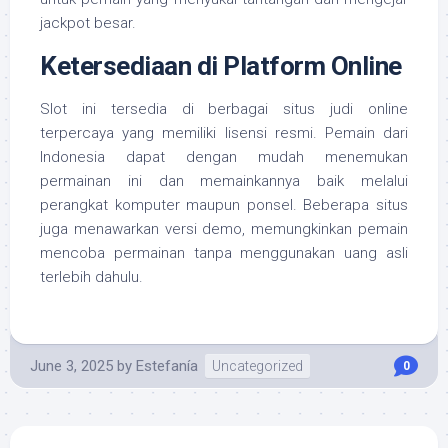
jackpot besar.
Ketersediaan di Platform Online
Slot ini tersedia di berbagai situs judi online
terpercaya yang memiliki lisensi resmi. Pemain dari
Indonesia dapat dengan mudah menemukan
permainan ini dan memainkannya baik melalui
perangkat komputer maupun ponsel. Beberapa situs
juga menawarkan versi demo, memungkinkan pemain
mencoba permainan tanpa menggunakan uang asli
terlebih dahulu.
June 3, 2025
by
Estefanía
Uncategorized
0