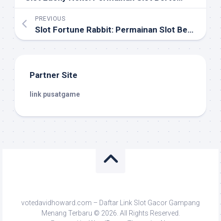
PREVIOUS
Slot Fortune Rabbit: Permainan Slot Bertema Kelinci yang Menguntungkan
Partner Site
link pusatgame
votedavidhoward.com – Daftar Link Slot Gacor Gampang
Menang Terbaru © 2026. All Rights Reserved.