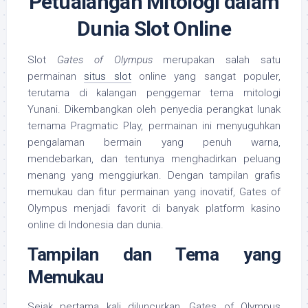
Petualangan Mitologi dalam
Dunia Slot Online
Slot
Gates of Olympus
merupakan salah satu
permainan
situs slot
online yang sangat populer,
terutama di kalangan penggemar tema mitologi
Yunani. Dikembangkan oleh penyedia perangkat lunak
ternama Pragmatic Play, permainan ini menyuguhkan
pengalaman bermain yang penuh warna,
mendebarkan, dan tentunya menghadirkan peluang
menang yang menggiurkan. Dengan tampilan grafis
memukau dan fitur permainan yang inovatif, Gates of
Olympus menjadi favorit di banyak platform kasino
online di Indonesia dan dunia.
Tampilan dan Tema yang
Memukau
Sejak pertama kali diluncurkan, Gates of Olympus