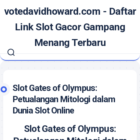
Skip
votedavidhoward.com - Daftar
to
content
Link Slot Gacor Gampang
Menang Terbaru
Slot Gates of Olympus:
Petualangan Mitologi dalam
Dunia Slot Online
Slot Gates of Olympus: