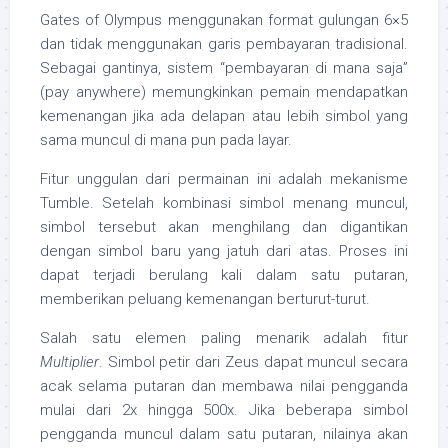
Gates of Olympus menggunakan format gulungan 6×5
dan tidak menggunakan garis pembayaran tradisional.
Sebagai gantinya, sistem “pembayaran di mana saja”
(pay anywhere) memungkinkan pemain mendapatkan
kemenangan jika ada delapan atau lebih simbol yang
sama muncul di mana pun pada layar.
Fitur unggulan dari permainan ini adalah mekanisme
Tumble. Setelah kombinasi simbol menang muncul,
simbol tersebut akan menghilang dan digantikan
dengan simbol baru yang jatuh dari atas. Proses ini
dapat terjadi berulang kali dalam satu putaran,
memberikan peluang kemenangan berturut-turut.
Salah satu elemen paling menarik adalah fitur
Multiplier
. Simbol petir dari Zeus dapat muncul secara
acak selama putaran dan membawa nilai pengganda
mulai dari 2x hingga 500x. Jika beberapa simbol
pengganda muncul dalam satu putaran, nilainya akan