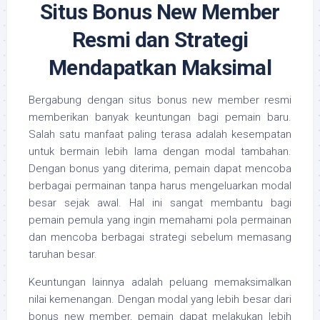
Situs Bonus New Member
Resmi dan Strategi
Mendapatkan Maksimal
Bergabung dengan situs bonus new member resmi
memberikan banyak keuntungan bagi pemain baru.
Salah satu manfaat paling terasa adalah kesempatan
untuk bermain lebih lama dengan modal tambahan.
Dengan bonus yang diterima, pemain dapat mencoba
berbagai permainan tanpa harus mengeluarkan modal
besar sejak awal. Hal ini sangat membantu bagi
pemain pemula yang ingin memahami pola permainan
dan mencoba berbagai strategi sebelum memasang
taruhan besar.
Keuntungan lainnya adalah peluang memaksimalkan
nilai kemenangan. Dengan modal yang lebih besar dari
bonus new member, pemain dapat melakukan lebih