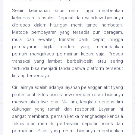
Selain keamanan, situs resmi juga memberikan
kelancaran transaksi. Deposit dan withdraw biasanya
diproses dalam hitungan menit tanpa hambatan.
Metode pembayaran yang tersedia pun beragam,
mulai dari e-wallet, transfer bank cepat, hingga
pembayaran digital modern yang memudahkan
pemain mengakses permainan kapan saja. Proses
transaksi yang lambat, berbelit-belit, atau sering
tertunda bisa menjadi tanda bahwa platform tersebut
kurang terpercaya.
Ciri lainnya adalah adanya layanan pelanggan aktif yang
profesional. Situs bonus new member resmi biasanya
menyediakan live chat 24 jam, lengkap dengan tim
dukungan yang ramah dan responsif. Layanan ini
sangat membantu pemain ketika menghadapi kendala
teknis atau memiliki pertanyaan seputar bonus dan
permainan. Situs yang resmi biasanya memberikan