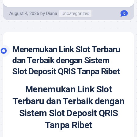
August 4, 2026
by
Diana
Uncategorized
0
Menemukan Link Slot Terbaru
dan Terbaik dengan Sistem
Slot Deposit QRIS Tanpa Ribet
Menemukan Link Slot
Terbaru dan Terbaik dengan
Sistem Slot Deposit QRIS
Tanpa Ribet