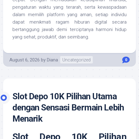
pengaturan waktu yang terarah, serta kewaspadaan
dalam memilih platform yang aman, setiap individu
dapat menikmati ragam hiburan digital secara
bertanggung jawab demi terciptanya harmoni hidup
yang sehat, produktif, dan seimbang.
August 6, 2026
by
Diana
Uncategorized
0
Slot Depo 10K Pilihan Utama
dengan Sensasi Bermain Lebih
Menarik
Slot Depo 10K Pilihan