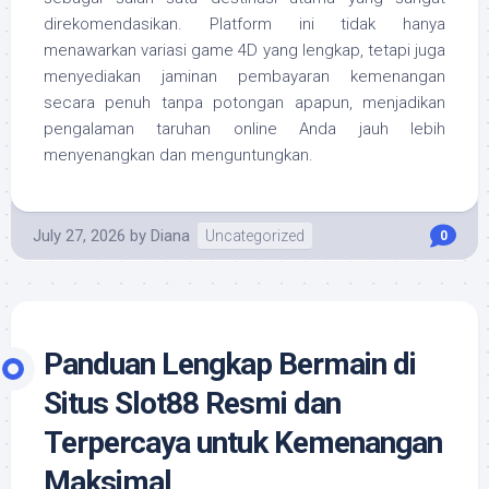
direkomendasikan. Platform ini tidak hanya
menawarkan variasi game 4D yang lengkap, tetapi juga
menyediakan jaminan pembayaran kemenangan
secara penuh tanpa potongan apapun, menjadikan
pengalaman taruhan online Anda jauh lebih
menyenangkan dan menguntungkan.
July 27, 2026
by
Diana
Uncategorized
0
Panduan Lengkap Bermain di
Situs Slot88 Resmi dan
Terpercaya untuk Kemenangan
Maksimal