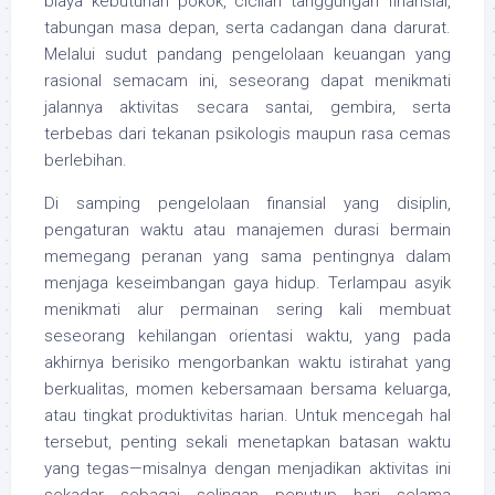
biaya kebutuhan pokok, cicilan tanggungan finansial,
tabungan masa depan, serta cadangan dana darurat.
Melalui sudut pandang pengelolaan keuangan yang
rasional semacam ini, seseorang dapat menikmati
jalannya aktivitas secara santai, gembira, serta
terbebas dari tekanan psikologis maupun rasa cemas
berlebihan.
Di samping pengelolaan finansial yang disiplin,
pengaturan waktu atau manajemen durasi bermain
memegang peranan yang sama pentingnya dalam
menjaga keseimbangan gaya hidup. Terlampau asyik
menikmati alur permainan sering kali membuat
seseorang kehilangan orientasi waktu, yang pada
akhirnya berisiko mengorbankan waktu istirahat yang
berkualitas, momen kebersamaan bersama keluarga,
atau tingkat produktivitas harian. Untuk mencegah hal
tersebut, penting sekali menetapkan batasan waktu
yang tegas—misalnya dengan menjadikan aktivitas ini