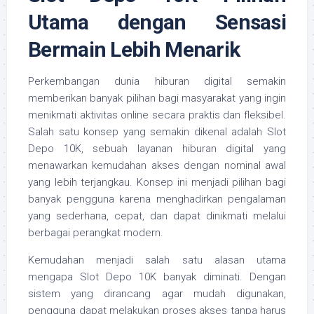
Utama dengan Sensasi
Bermain Lebih Menarik
Perkembangan dunia hiburan digital semakin
memberikan banyak pilihan bagi masyarakat yang ingin
menikmati aktivitas online secara praktis dan fleksibel.
Salah satu konsep yang semakin dikenal adalah Slot
Depo 10K, sebuah layanan hiburan digital yang
menawarkan kemudahan akses dengan nominal awal
yang lebih terjangkau. Konsep ini menjadi pilihan bagi
banyak pengguna karena menghadirkan pengalaman
yang sederhana, cepat, dan dapat dinikmati melalui
berbagai perangkat modern.
Kemudahan menjadi salah satu alasan utama
mengapa Slot Depo 10K banyak diminati. Dengan
sistem yang dirancang agar mudah digunakan,
pengguna dapat melakukan proses akses tanpa harus