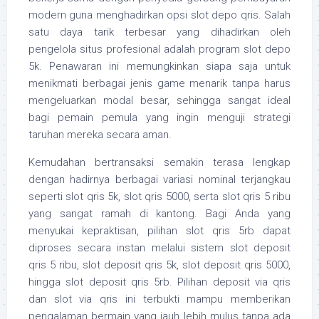
modern guna menghadirkan opsi
slot depo qris
. Salah
satu daya tarik terbesar yang dihadirkan oleh
pengelola situs profesional adalah program
slot depo
5k
. Penawaran ini memungkinkan siapa saja untuk
menikmati berbagai jenis game menarik tanpa harus
mengeluarkan modal besar, sehingga sangat ideal
bagi pemain pemula yang ingin menguji strategi
taruhan mereka secara aman.
Kemudahan bertransaksi semakin terasa lengkap
dengan hadirnya berbagai variasi nominal terjangkau
seperti
slot qris 5k
,
slot qris 5000
, serta
slot qris 5 ribu
yang sangat ramah di kantong. Bagi Anda yang
menyukai kepraktisan, pilihan
slot qris 5rb
dapat
diproses secara instan melalui sistem
slot deposit
qris 5 ribu
,
slot deposit qris 5k
,
slot deposit qris 5000
,
hingga
slot deposit qris 5rb
. Pilihan
deposit via qris
dan
slot via qris
ini terbukti mampu memberikan
pengalaman bermain yang jauh lebih mulus tanpa ada