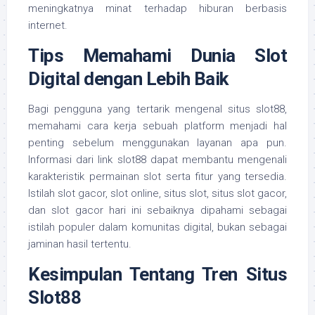
meningkatnya minat terhadap hiburan berbasis
internet.
Tips Memahami Dunia Slot
Digital dengan Lebih Baik
Bagi pengguna yang tertarik mengenal situs slot88,
memahami cara kerja sebuah platform menjadi hal
penting sebelum menggunakan layanan apa pun.
Informasi dari link slot88 dapat membantu mengenali
karakteristik permainan slot serta fitur yang tersedia.
Istilah slot gacor, slot online, situs slot, situs slot gacor,
dan slot gacor hari ini sebaiknya dipahami sebagai
istilah populer dalam komunitas digital, bukan sebagai
jaminan hasil tertentu.
Kesimpulan Tentang Tren Situs
Slot88