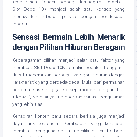
keseluruhan. Dengan berbagai keunggulan tersebut,
Slot Depo 10K menjadi salah satu konsep yang
menawarkan hiburan praktis dengan pendekatan
modern.
Sensasi Bermain Lebih Menarik
dengan Pilihan Hiburan Beragam
Keberagaman pilihan menjadi salah satu faktor yang
membuat Slot Depo 10K semakin populer. Pengguna
dapat menemukan berbagai kategori hiburan dengan
karakteristik yang berbeda-beda. Mulai dari permainan
bertema klasik hingga konsep modern dengan fitur
interaktif, semuanya memberikan variasi pengalaman
yang lebih luas.
Kehadiran konten baru secara berkala juga menjadi
daya tarik tersendiri. Pembaruan yang konsisten
membuat pengguna selalu memiliki pilihan berbeda