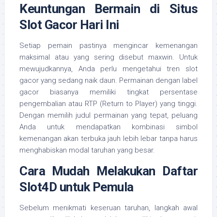
Keuntungan Bermain di Situs
Slot Gacor Hari Ini
Setiap pemain pastinya mengincar kemenangan
maksimal atau yang sering disebut
maxwin
. Untuk
mewujudkannya, Anda perlu mengetahui tren slot
gacor yang sedang naik daun. Permainan dengan label
gacor biasanya memiliki tingkat persentase
pengembalian atau RTP (Return to Player) yang tinggi.
Dengan memilih judul permainan yang tepat, peluang
Anda untuk mendapatkan kombinasi simbol
kemenangan akan terbuka jauh lebih lebar tanpa harus
menghabiskan modal taruhan yang besar.
Cara Mudah Melakukan Daftar
Slot4D untuk Pemula
Sebelum menikmati keseruan taruhan, langkah awal