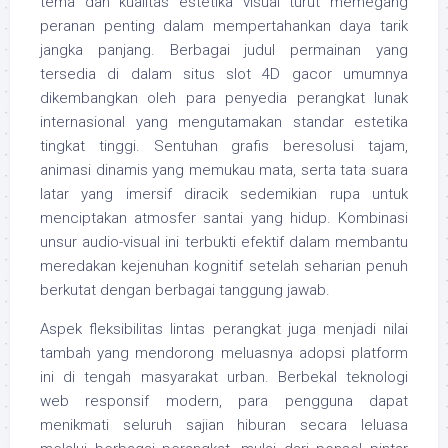
tema dan kualitas estetika visual turut memegang
peranan penting dalam mempertahankan daya tarik
jangka panjang. Berbagai judul permainan yang
tersedia di dalam situs slot 4D gacor umumnya
dikembangkan oleh para penyedia perangkat lunak
internasional yang mengutamakan standar estetika
tingkat tinggi. Sentuhan grafis beresolusi tajam,
animasi dinamis yang memukau mata, serta tata suara
latar yang imersif diracik sedemikian rupa untuk
menciptakan atmosfer santai yang hidup. Kombinasi
unsur audio-visual ini terbukti efektif dalam membantu
meredakan kejenuhan kognitif setelah seharian penuh
berkutat dengan berbagai tanggung jawab.
Aspek fleksibilitas lintas perangkat juga menjadi nilai
tambah yang mendorong meluasnya adopsi platform
ini di tengah masyarakat urban. Berbekal teknologi
web responsif modern, para pengguna dapat
menikmati seluruh sajian hiburan secara leluasa