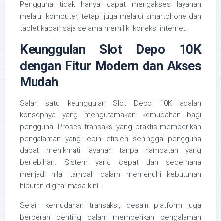
Pengguna tidak hanya dapat mengakses layanan
melalui komputer, tetapi juga melalui smartphone dan
tablet kapan saja selama memiliki koneksi internet.
Keunggulan Slot Depo 10K
dengan Fitur Modern dan Akses
Mudah
Salah satu keunggulan Slot Depo 10K adalah
konsepnya yang mengutamakan kemudahan bagi
pengguna. Proses transaksi yang praktis memberikan
pengalaman yang lebih efisien sehingga pengguna
dapat menikmati layanan tanpa hambatan yang
berlebihan. Sistem yang cepat dan sederhana
menjadi nilai tambah dalam memenuhi kebutuhan
hiburan digital masa kini.
Selain kemudahan transaksi, desain platform juga
berperan penting dalam memberikan pengalaman