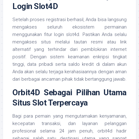
Login Slot4D
Setelah proses registrasi berhasil, Anda bisa langsung
mengakses seluruh ekosistem permainan
menggunakan fitur login slot4d. Pastikan Anda selalu
mengakses situs melalui tautan resmi atau link
alternatif yang terhindar dari pemblokiran internet
positif. Dengan sistem keamanan enkripsi tingkat
tinggi, data pribadi serta saldo kredit di dalam akun
Anda akan selalu terjaga kerahasiaannya dengan aman
dari berbagai ancaman pihak tidak bertanggung jawab.
Orbit4D Sebagai Pilihan Utama
Situs Slot Terpercaya
Bagi para pemain yang mengutamakan kenyamanan,
kecepatan transaksi, dan layanan pelanggan
profesional selama 24 jam penuh, orbit4d hadir
sebagai salah satu destinasi utama yang sangat