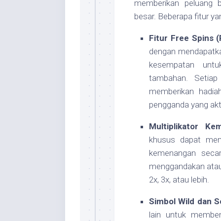
memberikan peluang 
besar. Beberapa fitur y
Fitur Free Spins (
dengan mendapatkan
kesempatan untu
tambahan. Setia
memberikan hadiah
pengganda yang akti
Multiplikator Ke
khusus dapat me
kemenangan secara
menggandakan atau
2x, 3x, atau lebih.
Simbol Wild dan S
lain untuk membe