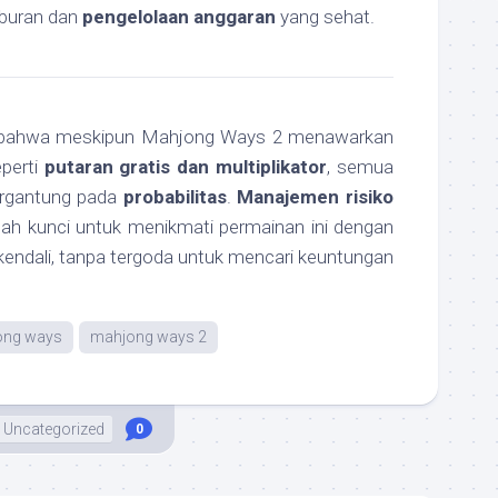
iburan dan
pengelolaan anggaran
yang sehat.
an bahwa meskipun Mahjong Ways 2 menawarkan
perti
putaran gratis dan multiplikator
, semua
ergantung pada
probabilitas
.
Manajemen risiko
ah kunci untuk menikmati permainan ini dengan
kendali, tanpa tergoda untuk mencari keuntungan
ong ways
mahjong ways 2
Uncategorized
0