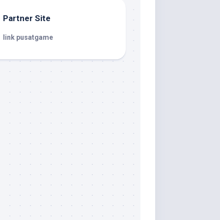
Partner Site
link pusatgame