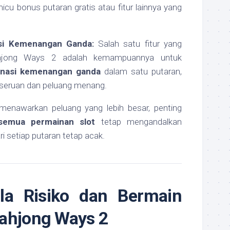
cu bonus putaran gratis atau fitur lainnya yang
si Kemenangan Ganda:
Salah satu fitur yang
jong Ways 2 adalah kemampuannya untuk
nasi kemenangan ganda
dalam satu putaran,
eruan dan peluang menang.
ni menawarkan peluang yang lebih besar, penting
semua permainan slot
tetap mengandalkan
ari setiap putaran tetap acak.
la Risiko dan Bermain
Mahjong Ways 2