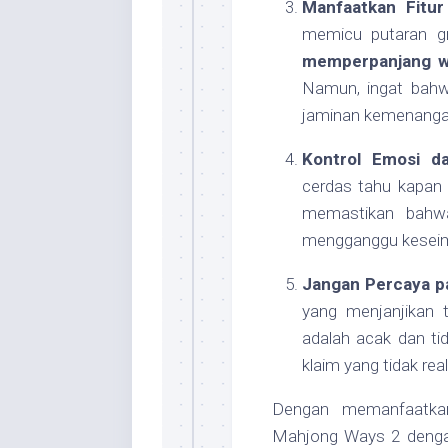
Manfaatkan Fitur
memicu putaran gr
memperpanjang w
Namun, ingat bahwa
jaminan kemenanga
Kontrol Emosi d
cerdas tahu kapan 
memastikan bahwa
mengganggu keseimb
Jangan Percaya p
yang menjanjikan 
adalah acak dan tid
klaim yang tidak real
Dengan memanfaatka
Mahjong Ways 2 denga