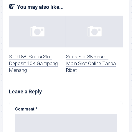
You may also like...
SLOT88: Solusi Slot
Situs Slot88 Resmi:
Deposit 10K Gampang
Main Slot Online Tanpa
Menang
Ribet
Leave a Reply
Comment
*