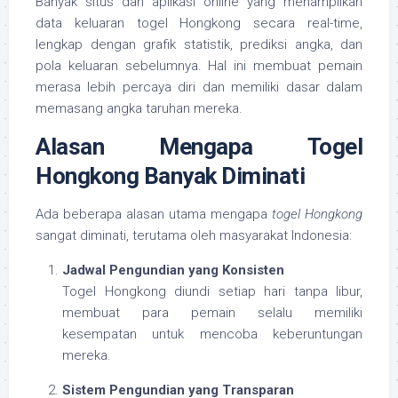
Banyak situs dan aplikasi online yang menampilkan
data keluaran togel Hongkong secara real-time,
lengkap dengan grafik statistik, prediksi angka, dan
pola keluaran sebelumnya. Hal ini membuat pemain
merasa lebih percaya diri dan memiliki dasar dalam
memasang angka taruhan mereka.
Alasan Mengapa Togel
Hongkong Banyak Diminati
Ada beberapa alasan utama mengapa
togel Hongkong
sangat diminati, terutama oleh masyarakat Indonesia:
Jadwal Pengundian yang Konsisten
Togel Hongkong diundi setiap hari tanpa libur,
membuat para pemain selalu memiliki
kesempatan untuk mencoba keberuntungan
mereka.
Sistem Pengundian yang Transparan