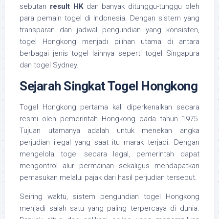
sebutan
result HK
dan banyak ditunggu-tunggu oleh
para pemain togel di Indonesia. Dengan sistem yang
transparan dan jadwal pengundian yang konsisten,
togel Hongkong menjadi pilihan utama di antara
berbagai jenis togel lainnya seperti togel Singapura
dan togel Sydney.
Sejarah Singkat Togel Hongkong
Togel Hongkong pertama kali diperkenalkan secara
resmi oleh pemerintah Hongkong pada tahun 1975.
Tujuan utamanya adalah untuk menekan angka
perjudian ilegal yang saat itu marak terjadi. Dengan
mengelola togel secara legal, pemerintah dapat
mengontrol alur permainan sekaligus mendapatkan
pemasukan melalui pajak dari hasil perjudian tersebut.
Seiring waktu, sistem pengundian togel Hongkong
menjadi salah satu yang paling terpercaya di dunia.