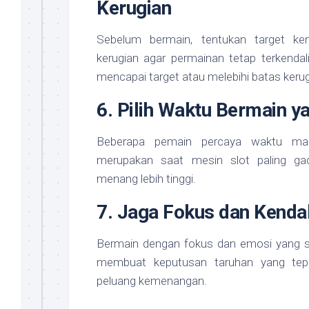
Kerugian
Sebelum bermain, tentukan target k
kerugian agar permainan tetap terkendal
mencapai target atau melebihi batas kerug
6. Pilih Waktu Bermain y
Beberapa pemain percaya waktu mal
merupakan saat mesin slot paling ga
menang lebih tinggi.
7. Jaga Fokus dan Kenda
Bermain dengan fokus dan emosi yang 
membuat keputusan taruhan yang tep
peluang kemenangan.