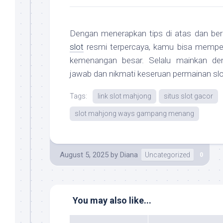
Dengan menerapkan tips di atas dan ber
slot
resmi terpercaya, kamu bisa mempe
kemenangan besar. Selalu mainkan de
jawab dan nikmati keseruan permainan slot 
Tags:
link slot mahjong
situs slot gacor
slot mahjong ways gampang menang
August 5, 2025
by
Diana
Uncategorized
0
You may also like...