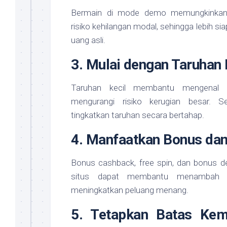
Bermain di mode demo memungkinkan 
risiko kehilangan modal, sehingga lebih si
uang asli.
3. Mulai dengan Taruhan 
Taruhan kecil membantu mengenal 
mengurangi risiko kerugian besar. S
tingkatkan taruhan secara bertahap.
4. Manfaatkan Bonus da
Bonus cashback, free spin, dan bonus d
situs dapat membantu menambah 
meningkatkan peluang menang.
5. Tetapkan Batas Ke