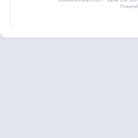
votedavidhoward.com – Daftar Link Slot
Powered