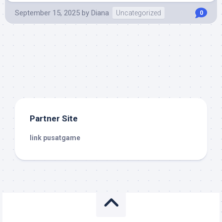
September 15, 2025
by
Diana
Uncategorized
0
Partner Site
link pusatgame