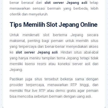
benar berasal dari
slot server Jepang asli
tetap
menawarkan sensasi bermain yang berbeda, lebih
otentik dan menyeluruh.
Tips Memilih Slot Jepang Online
Untuk menikmati slot bertema Jepang secara
maksimal, penting bagi pemain untuk memilih situs
yang terpercaya dan benar-benar menyediakan akses
ke
slot server Jepang asli
. Hindari situs abal-abal
yang hanya meniru tampilan tema Jepang tetapi tidak
memiliki lisensi resmi atau koneksi server asli dari
Jepang.
Pastikan juga situs tersebut bekerja sama dengan
provider terpercaya, menawarkan RTP tinggi, dan
memiliki fitur live RTP atau demo gratis agar pemain
bisa mencoba sebelum bermain dengan uang asli.