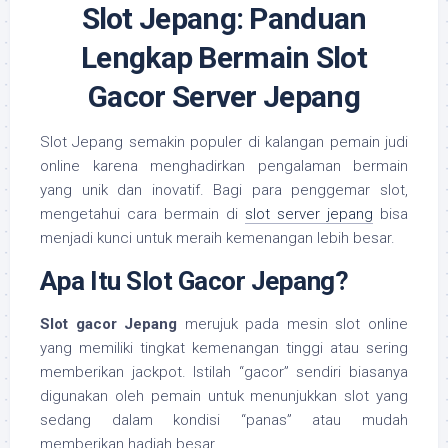
Slot Jepang: Panduan
Lengkap Bermain Slot
Gacor Server Jepang
Slot Jepang semakin populer di kalangan pemain judi
online karena menghadirkan pengalaman bermain
yang unik dan inovatif. Bagi para penggemar slot,
mengetahui cara bermain di
slot server jepang
bisa
menjadi kunci untuk meraih kemenangan lebih besar.
Apa Itu Slot Gacor Jepang?
Slot gacor Jepang
merujuk pada mesin slot online
yang memiliki tingkat kemenangan tinggi atau sering
memberikan jackpot. Istilah “gacor” sendiri biasanya
digunakan oleh pemain untuk menunjukkan slot yang
sedang dalam kondisi “panas” atau mudah
memberikan hadiah besar.