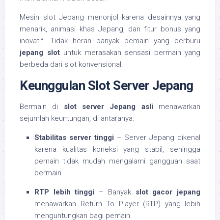
Mesin slot Jepang menonjol karena desainnya yang
menarik, animasi khas Jepang, dan fitur bonus yang
inovatif. Tidak heran banyak pemain yang berburu
jepang slot
untuk merasakan sensasi bermain yang
berbeda dari slot konvensional.
Keunggulan Slot Server Jepang
Bermain di
slot server Jepang asli
menawarkan
sejumlah keuntungan, di antaranya:
Stabilitas server tinggi
– Server Jepang dikenal
karena kualitas koneksi yang stabil, sehingga
pemain tidak mudah mengalami gangguan saat
bermain.
RTP lebih tinggi
– Banyak
slot gacor jepang
menawarkan Return To Player (RTP) yang lebih
menguntungkan bagi pemain.