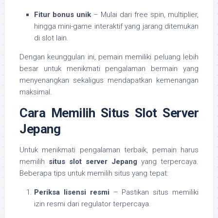
Fitur bonus unik
– Mulai dari free spin, multiplier,
hingga mini-game interaktif yang jarang ditemukan
di slot lain.
Dengan keunggulan ini, pemain memiliki peluang lebih
besar untuk menikmati pengalaman bermain yang
menyenangkan sekaligus mendapatkan kemenangan
maksimal.
Cara Memilih Situs Slot Server
Jepang
Untuk menikmati pengalaman terbaik, pemain harus
memilih
situs slot server Jepang
yang terpercaya.
Beberapa tips untuk memilih situs yang tepat:
Periksa lisensi resmi
– Pastikan situs memiliki
izin resmi dari regulator terpercaya.