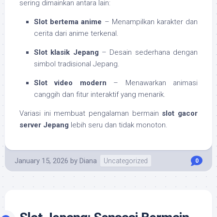
sering dimainkan antara lain:
Slot bertema anime
– Menampilkan karakter dan
cerita dari anime terkenal.
Slot klasik Jepang
– Desain sederhana dengan
simbol tradisional Jepang.
Slot video modern
– Menawarkan animasi
canggih dan fitur interaktif yang menarik.
Variasi ini membuat pengalaman bermain
slot gacor
server Jepang
lebih seru dan tidak monoton.
January 15, 2026
by
Diana
Uncategorized
0