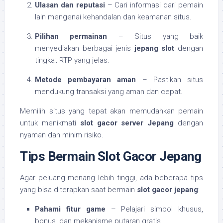
Ulasan dan reputasi
– Cari informasi dari pemain
lain mengenai kehandalan dan keamanan situs.
Pilihan permainan
– Situs yang baik
menyediakan berbagai jenis
jepang slot
dengan
tingkat RTP yang jelas.
Metode pembayaran aman
– Pastikan situs
mendukung transaksi yang aman dan cepat.
Memilih situs yang tepat akan memudahkan pemain
untuk menikmati
slot gacor server Jepang
dengan
nyaman dan minim risiko.
Tips Bermain Slot Gacor Jepang
Agar peluang menang lebih tinggi, ada beberapa tips
yang bisa diterapkan saat bermain
slot gacor jepang
:
Pahami fitur game
– Pelajari simbol khusus,
bonus, dan mekanisme putaran gratis.