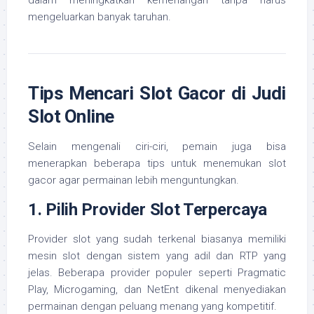
dalam meningkatkan kemenangan tanpa harus
mengeluarkan banyak taruhan.
Tips Mencari Slot Gacor di Judi
Slot Online
Selain mengenali ciri-ciri, pemain juga bisa
menerapkan beberapa tips untuk menemukan slot
gacor agar permainan lebih menguntungkan.
1. Pilih Provider Slot Terpercaya
Provider slot yang sudah terkenal biasanya memiliki
mesin slot dengan sistem yang adil dan RTP yang
jelas. Beberapa provider populer seperti Pragmatic
Play, Microgaming, dan NetEnt dikenal menyediakan
permainan dengan peluang menang yang kompetitif.