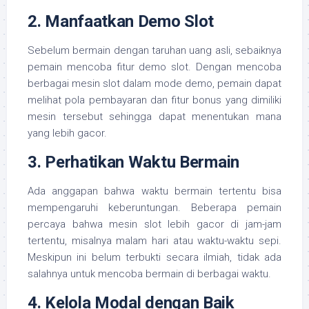
2. Manfaatkan Demo Slot
Sebelum bermain dengan taruhan uang asli, sebaiknya
pemain mencoba fitur demo slot. Dengan mencoba
berbagai mesin slot dalam mode demo, pemain dapat
melihat pola pembayaran dan fitur bonus yang dimiliki
mesin tersebut sehingga dapat menentukan mana
yang lebih gacor.
3. Perhatikan Waktu Bermain
Ada anggapan bahwa waktu bermain tertentu bisa
mempengaruhi keberuntungan. Beberapa pemain
percaya bahwa mesin slot lebih gacor di jam-jam
tertentu, misalnya malam hari atau waktu-waktu sepi.
Meskipun ini belum terbukti secara ilmiah, tidak ada
salahnya untuk mencoba bermain di berbagai waktu.
4. Kelola Modal dengan Baik