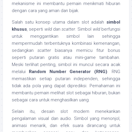
mekanisme ini membantu pemain menikmati hiburan
dengan cara yang aman dan bijak.
Salah satu konsep utama dalam slot adalah
simbol
khusus
, seperti
wild
dan
scatter
. Simbol
wild
berfungsi
untuk menggantikan simbol lain sehingga
mempermudah terbentuknya kombinasi kemenangan,
sedangkan
scatter
biasanya memicu fitur bonus
seperti putaran gratis atau mini-game tambahan.
Meski terlihat penting, simbol ini muncul secara acak
melalui
Random Number Generator (RNG)
. RNG
memastikan setiap putaran independen, sehingga
tidak ada pola yang dapat diprediksi. Pemahaman ini
membantu pemain melihat slot sebagai hiburan, bukan
sebagai cara untuk menghasilkan uang.
Selain itu, desain slot modern menekankan
pengalaman visual dan audio. Simbol yang menonjol,
animasi menarik, dan efek suara dirancang untuk