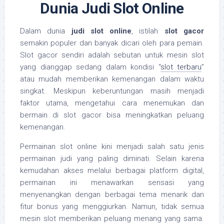
Dunia Judi Slot Online
Dalam dunia
judi slot online
, istilah
slot gacor
semakin populer dan banyak dicari oleh para pemain.
Slot gacor sendiri adalah sebutan untuk mesin slot
yang dianggap sedang dalam kondisi “
slot terbaru
”
atau mudah memberikan kemenangan dalam waktu
singkat. Meskipun keberuntungan masih menjadi
faktor utama, mengetahui cara menemukan dan
bermain di slot gacor bisa meningkatkan peluang
kemenangan.
Permainan slot online kini menjadi salah satu jenis
permainan judi yang paling diminati. Selain karena
kemudahan akses melalui berbagai platform digital,
permainan ini menawarkan sensasi yang
menyenangkan dengan berbagai tema menarik dan
fitur bonus yang menggiurkan. Namun, tidak semua
mesin slot memberikan peluang menang yang sama.