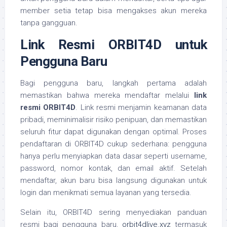
member setia tetap bisa mengakses akun mereka
tanpa gangguan.
Link Resmi ORBIT4D untuk
Pengguna Baru
Bagi pengguna baru, langkah pertama adalah
memastikan bahwa mereka mendaftar melalui
link
resmi ORBIT4D
. Link resmi menjamin keamanan data
pribadi, meminimalisir risiko penipuan, dan memastikan
seluruh fitur dapat digunakan dengan optimal. Proses
pendaftaran di ORBIT4D cukup sederhana: pengguna
hanya perlu menyiapkan data dasar seperti username,
password, nomor kontak, dan email aktif. Setelah
mendaftar, akun baru bisa langsung digunakan untuk
login dan menikmati semua layanan yang tersedia.
Selain itu, ORBIT4D sering menyediakan panduan
resmi bagi pengguna baru,
orbit4dlive.xyz
termasuk