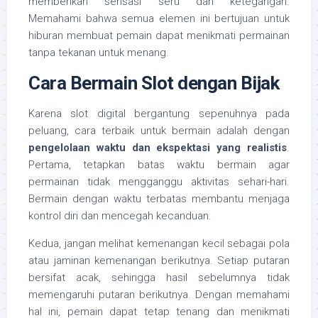
memberikan sensasi seru dan ketegangan.
Memahami bahwa semua elemen ini bertujuan untuk
hiburan membuat pemain dapat menikmati permainan
tanpa tekanan untuk menang.
Cara Bermain Slot dengan Bijak
Karena slot digital bergantung sepenuhnya pada
peluang, cara terbaik untuk bermain adalah dengan
pengelolaan waktu dan ekspektasi yang realistis
.
Pertama, tetapkan batas waktu bermain agar
permainan tidak mengganggu aktivitas sehari-hari.
Bermain dengan waktu terbatas membantu menjaga
kontrol diri dan mencegah kecanduan.
Kedua, jangan melihat kemenangan kecil sebagai pola
atau jaminan kemenangan berikutnya. Setiap putaran
bersifat acak, sehingga hasil sebelumnya tidak
memengaruhi putaran berikutnya. Dengan memahami
hal ini, pemain dapat tetap tenang dan menikmati