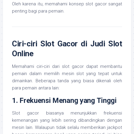
Oleh karena itu, memahami konsep slot gacor sangat
penting bagi para pemain.
Ciri-ciri Slot Gacor di Judi Slot
Online
Memahami ciri-ciri dari slot gacor dapat membantu
pemain dalam memilih mesin slot yang tepat untuk
dimainkan. Beberapa tanda yang biasa dikenali oleh
para pemain antara lain:
1. Frekuensi Menang yang Tinggi
Slot gacor biasanya menunjukkan frekuensi
kemenangan yang lebih sering dibandingkan dengan
mesin lain. Walaupun tidak selalu memberikan jackpot