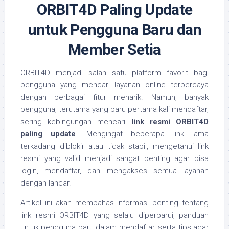
ORBIT4D Paling Update
untuk Pengguna Baru dan
Member Setia
ORBIT4D menjadi salah satu platform favorit bagi
pengguna yang mencari layanan online terpercaya
dengan berbagai fitur menarik. Namun, banyak
pengguna, terutama yang baru pertama kali mendaftar,
sering kebingungan mencari
link resmi ORBIT4D
paling update
. Mengingat beberapa link lama
terkadang diblokir atau tidak stabil, mengetahui link
resmi yang valid menjadi sangat penting agar bisa
login, mendaftar, dan mengakses semua layanan
dengan lancar.
Artikel ini akan membahas informasi penting tentang
link resmi ORBIT4D yang selalu diperbarui, panduan
untuk pengguna baru dalam mendaftar, serta tips agar