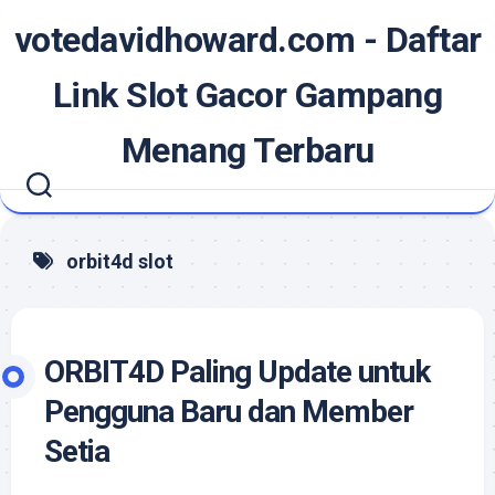
Skip
votedavidhoward.com - Daftar
to
content
Link Slot Gacor Gampang
Menang Terbaru
orbit4d slot
ORBIT4D Paling Update untuk
Pengguna Baru dan Member
Setia