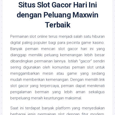
Situs Slot Gacor Hari Ini
dengan Peluang Maxwin
Terbaik
Permainan slot online terus menjadi salah satu hiburan
digital paling populer bagi para pecinta game kasino.
Banyak pemain mencari slot gacor hari ini yang
dianggap memiliki peluang kemenangan lebih besar
dibandingkan permainan lainnya. Istilah “gacor” sendiri
sering digunakan oleh komunitas pemain slot untuk
menggambarkan mesin atau game yang sedang
mudah memberikan kemenangan. Dengan memilih link
slot gacor yang terpercaya, pemain dapat menikmati
pengalaman bermain yang lebih aman sekaligus
berpeluang meraih keuntungan maksimal.
Saat ini terdapat banyak platform yang menyediakan
berbagai jenis permainan slot dengan fitur modern,