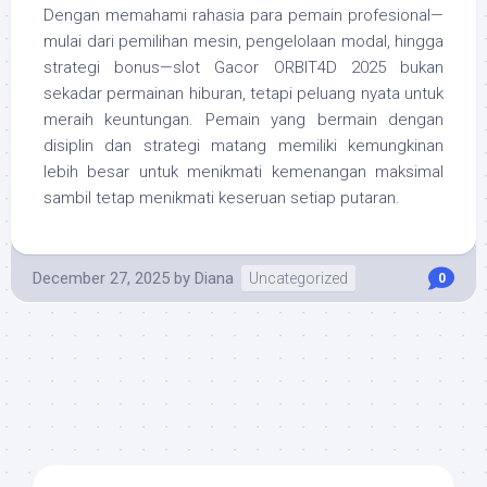
Dengan memahami rahasia para pemain profesional—
mulai dari pemilihan mesin, pengelolaan modal, hingga
strategi bonus—slot Gacor ORBIT4D 2025 bukan
sekadar permainan hiburan, tetapi peluang nyata untuk
meraih keuntungan. Pemain yang bermain dengan
disiplin dan strategi matang memiliki kemungkinan
lebih besar untuk menikmati kemenangan maksimal
sambil tetap menikmati keseruan setiap putaran.
December 27, 2025
by
Diana
Uncategorized
0