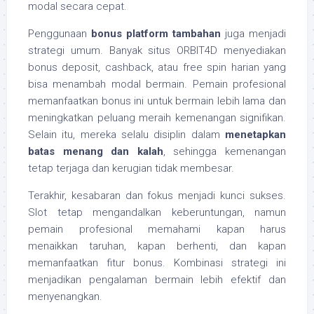
modal secara cepat.
Penggunaan
bonus platform tambahan
juga menjadi
strategi umum. Banyak situs ORBIT4D menyediakan
bonus deposit, cashback, atau free spin harian yang
bisa menambah modal bermain. Pemain profesional
memanfaatkan bonus ini untuk bermain lebih lama dan
meningkatkan peluang meraih kemenangan signifikan.
Selain itu, mereka selalu disiplin dalam
menetapkan
batas menang dan kalah
, sehingga kemenangan
tetap terjaga dan kerugian tidak membesar.
Terakhir, kesabaran dan fokus menjadi kunci sukses.
Slot tetap mengandalkan keberuntungan, namun
pemain profesional memahami kapan harus
menaikkan taruhan, kapan berhenti, dan kapan
memanfaatkan fitur bonus. Kombinasi strategi ini
menjadikan pengalaman bermain lebih efektif dan
menyenangkan.