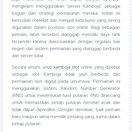
mengklaim menggunakan “server Kamboja” sebagai
bagian dari strategi pemasaran mereka. Istilah ini
kemudian melekat dan menjadi kata kunci yang sering
digunakan dalam promosi slot online. Bagi sebagian
pemain, label tersebut dianggap memiliki daya tarik
tersendiri karena diasosiasikan dengan regulasi luar
negeri dan sistem permainan yang dianggap berbeda
dari server lokal.
Secara umum, situs
kamboja slot
online yang disebut
sebagai slot Kamboja tidak jauh berbeda dari
permainan slot digital pada umumnya. Permainan ini
menggunakan sistem Random Number Generator
(RNG) untuk menentukan hasil putaran. RNG dirancang
untuk memastikan setiap putaran bersifat acak dan
tidak dapat diprediksi. Dengan demikian, baik pemain
baru maupun lama memiliki peluang yang sama dalam
setiap putaran.