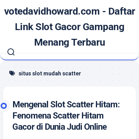
Skip
votedavidhoward.com - Daftar
to
content
Link Slot Gacor Gampang
Menang Terbaru
situs slot mudah scatter
Mengenal Slot Scatter Hitam:
Fenomena Scatter Hitam
Gacor di Dunia Judi Online