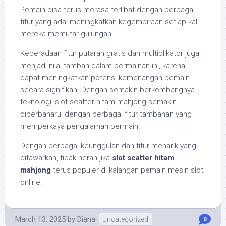
Pemain bisa terus merasa terlibat dengan berbagai
fitur yang ada, meningkatkan kegembiraan setiap kali
mereka memutar gulungan.
Keberadaan fitur putaran gratis dan multiplikator juga
menjadi nilai tambah dalam permainan ini, karena
dapat meningkatkan potensi kemenangan pemain
secara signifikan. Dengan semakin berkembangnya
teknologi, slot scatter hitam mahjong semakin
diperbaharui dengan berbagai fitur tambahan yang
memperkaya pengalaman bermain.
Dengan berbagai keunggulan dan fitur menarik yang
ditawarkan, tidak heran jika
slot scatter hitam
mahjong
terus populer di kalangan pemain mesin slot
online.
March 13, 2025
by
Diana
Uncategorized
0