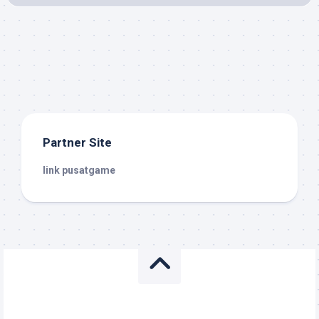
Partner Site
link pusatgame