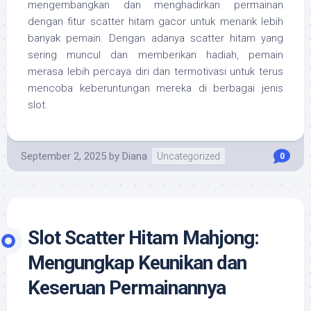
mengembangkan dan menghadirkan permainan
dengan fitur scatter hitam gacor untuk menarik lebih
banyak pemain. Dengan adanya scatter hitam yang
sering muncul dan memberikan hadiah, pemain
merasa lebih percaya diri dan termotivasi untuk terus
mencoba keberuntungan mereka di berbagai jenis
slot.
September 2, 2025
by
Diana
Uncategorized
0
Slot Scatter Hitam Mahjong:
Mengungkap Keunikan dan
Keseruan Permainannya