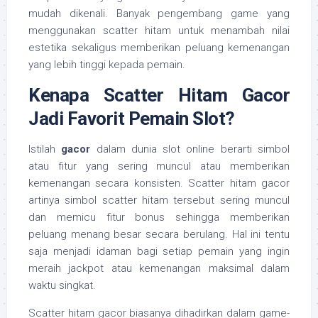
mudah dikenali. Banyak pengembang game yang
menggunakan scatter hitam untuk menambah nilai
estetika sekaligus memberikan peluang kemenangan
yang lebih tinggi kepada pemain.
Kenapa Scatter Hitam Gacor
Jadi Favorit Pemain Slot?
Istilah
gacor
dalam dunia slot online berarti simbol
atau fitur yang sering muncul atau memberikan
kemenangan secara konsisten. Scatter hitam gacor
artinya simbol scatter hitam tersebut sering muncul
dan memicu fitur bonus sehingga memberikan
peluang menang besar secara berulang. Hal ini tentu
saja menjadi idaman bagi setiap pemain yang ingin
meraih jackpot atau kemenangan maksimal dalam
waktu singkat.
Scatter hitam gacor biasanya dihadirkan dalam game-