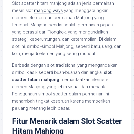
Slot scatter hitam mahjong adalah jenis permainan
mesin slot
mahjong ways
yang menggabungkan
elemen-elemen dari permainan Mahjong yang
terkenal. Mahjong sendiri adalah permainan papan
yang berasal dari Tiongkok, yang mengandalkan
strategi, keberuntungan, dan keterampilan. Di dalam
slot ini, simbol-simbol Mahjong, seperti batu, uang, dan
koin, menjadi elemen yang sering muncul.
Berbeda dengan slot tradisional yang mengandalkan
simbol klasik seperti buah-buahan dan angka,
slot
scatter hitam mahjong
memanfaatkan elemen-
elemen Mahjong yang lebih visual dan menarik.
Penggunaan simbol scatter dalam permainan ini
menambah tingkat keseruan karena memberikan
peluang menang lebih besar.
Fitur Menarik dalam Slot Scatter
Hitam Mahjong