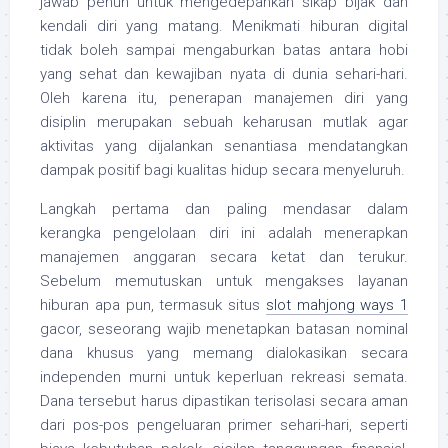
jawab penuh untuk mengedepankan sikap bijak dan
kendali diri yang matang. Menikmati hiburan digital
tidak boleh sampai mengaburkan batas antara hobi
yang sehat dan kewajiban nyata di dunia sehari-hari.
Oleh karena itu, penerapan manajemen diri yang
disiplin merupakan sebuah keharusan mutlak agar
aktivitas yang dijalankan senantiasa mendatangkan
dampak positif bagi kualitas hidup secara menyeluruh.
Langkah pertama dan paling mendasar dalam
kerangka pengelolaan diri ini adalah menerapkan
manajemen anggaran secara ketat dan terukur.
Sebelum memutuskan untuk mengakses layanan
hiburan apa pun, termasuk situs
slot mahjong ways 1
gacor, seseorang wajib menetapkan batasan nominal
dana khusus yang memang dialokasikan secara
independen murni untuk keperluan rekreasi semata.
Dana tersebut harus dipastikan terisolasi secara aman
dari pos-pos pengeluaran primer sehari-hari, seperti