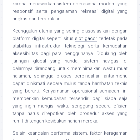
karena menawarkan sistem operasional modern yang
responsif serta pengalaman rekreasi digital yang
ringkas dan terstruktur.
Keunggulan utama yang sering diasosiasikan dengan
platform digital seperti situs
slot gacor
terletak pada
stabilitas infrastruktur teknologi serta kemudahan
aksesibilitas bagi para penggunanya. Didukung oleh
jaringan global yang handal, sistem navigasi di
dalamnya dirancang untuk meminimalkan waktu muat
halaman, sehingga proses perpindahan antar-menu
dapat dinikmati secara mulus tanpa hambatan teknis
yang berarti. Kenyamanan operasional semacam ini
memberikan kemudahan tersendiri bagi siapa saja
yang ingin mengisi waktu senggang secara efisien
tanpa harus direpotkan oleh prosedur akses yang
rumit di tengah kesibukan harian mereka.
Selain keandalan performa sistem, faktor keragaman