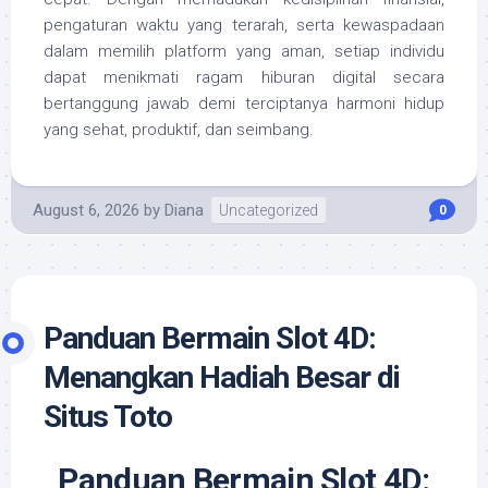
pengaturan waktu yang terarah, serta kewaspadaan
dalam memilih platform yang aman, setiap individu
dapat menikmati ragam hiburan digital secara
bertanggung jawab demi terciptanya harmoni hidup
yang sehat, produktif, dan seimbang.
August 6, 2026
by
Diana
Uncategorized
0
Panduan Bermain Slot 4D:
Menangkan Hadiah Besar di
Situs Toto
Panduan Bermain Slot 4D: