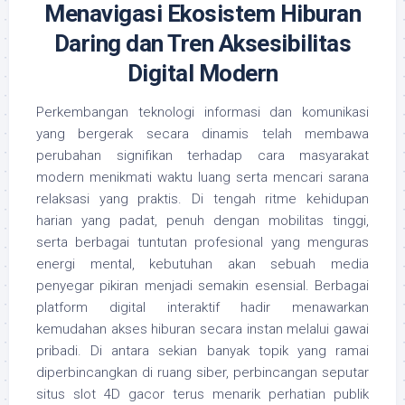
Menavigasi Ekosistem Hiburan
Daring dan Tren Aksesibilitas
Digital Modern
Perkembangan teknologi informasi dan komunikasi
yang bergerak secara dinamis telah membawa
perubahan signifikan terhadap cara masyarakat
modern menikmati waktu luang serta mencari sarana
relaksasi yang praktis. Di tengah ritme kehidupan
harian yang padat, penuh dengan mobilitas tinggi,
serta berbagai tuntutan profesional yang menguras
energi mental, kebutuhan akan sebuah media
penyegar pikiran menjadi semakin esensial. Berbagai
platform digital interaktif hadir menawarkan
kemudahan akses hiburan secara instan melalui gawai
pribadi. Di antara sekian banyak topik yang ramai
diperbincangkan di ruang siber, perbincangan seputar
situs slot 4D gacor terus menarik perhatian publik