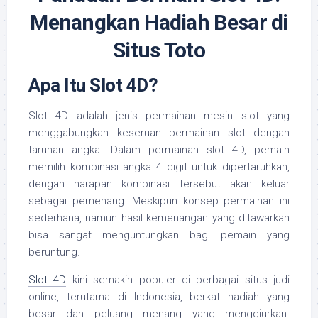
Menangkan Hadiah Besar di
Situs Toto
Apa Itu Slot 4D?
Slot 4D adalah jenis permainan mesin slot yang
menggabungkan keseruan permainan slot dengan
taruhan angka. Dalam permainan slot 4D, pemain
memilih kombinasi angka 4 digit untuk dipertaruhkan,
dengan harapan kombinasi tersebut akan keluar
sebagai pemenang. Meskipun konsep permainan ini
sederhana, namun hasil kemenangan yang ditawarkan
bisa sangat menguntungkan bagi pemain yang
beruntung.
Slot 4D
kini semakin populer di berbagai situs judi
online, terutama di Indonesia, berkat hadiah yang
besar dan peluang menang yang menggiurkan.