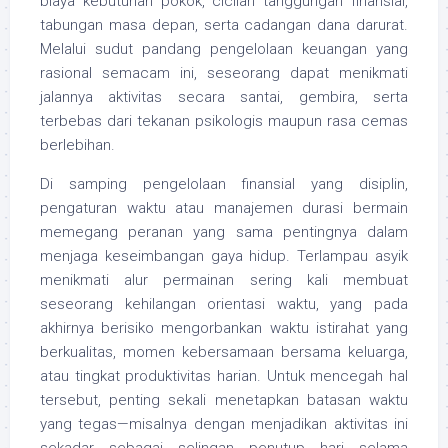
biaya kebutuhan pokok, cicilan tanggungan finansial,
tabungan masa depan, serta cadangan dana darurat.
Melalui sudut pandang pengelolaan keuangan yang
rasional semacam ini, seseorang dapat menikmati
jalannya aktivitas secara santai, gembira, serta
terbebas dari tekanan psikologis maupun rasa cemas
berlebihan.
Di samping pengelolaan finansial yang disiplin,
pengaturan waktu atau manajemen durasi bermain
memegang peranan yang sama pentingnya dalam
menjaga keseimbangan gaya hidup. Terlampau asyik
menikmati alur permainan sering kali membuat
seseorang kehilangan orientasi waktu, yang pada
akhirnya berisiko mengorbankan waktu istirahat yang
berkualitas, momen kebersamaan bersama keluarga,
atau tingkat produktivitas harian. Untuk mencegah hal
tersebut, penting sekali menetapkan batasan waktu
yang tegas—misalnya dengan menjadikan aktivitas ini