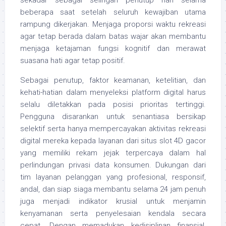
sekadar sebagai selingan penutup hari selama
beberapa saat setelah seluruh kewajiban utama
rampung dikerjakan. Menjaga proporsi waktu rekreasi
agar tetap berada dalam batas wajar akan membantu
menjaga ketajaman fungsi kognitif dan merawat
suasana hati agar tetap positif.
Sebagai penutup, faktor keamanan, ketelitian, dan
kehati-hatian dalam menyeleksi platform digital harus
selalu diletakkan pada posisi prioritas tertinggi.
Pengguna disarankan untuk senantiasa bersikap
selektif serta hanya mempercayakan aktivitas rekreasi
digital mereka kepada layanan dari situs slot 4D gacor
yang memiliki rekam jejak terpercaya dalam hal
perlindungan privasi data konsumen. Dukungan dari
tim layanan pelanggan yang profesional, responsif,
andal, dan siap siaga membantu selama 24 jam penuh
juga menjadi indikator krusial untuk menjamin
kenyamanan serta penyelesaian kendala secara
cepat. Dengan memadukan kedisiplinan finansial,