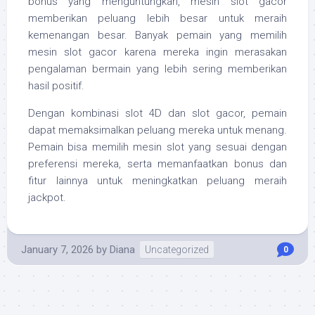
bonus yang menguntungkan, mesin slot gacor
memberikan peluang lebih besar untuk meraih
kemenangan besar. Banyak pemain yang memilih
mesin slot gacor karena mereka ingin merasakan
pengalaman bermain yang lebih sering memberikan
hasil positif.
Dengan kombinasi slot 4D dan slot gacor, pemain
dapat memaksimalkan peluang mereka untuk menang.
Pemain bisa memilih mesin slot yang sesuai dengan
preferensi mereka, serta memanfaatkan bonus dan
fitur lainnya untuk meningkatkan peluang meraih
jackpot.
January 7, 2026
by
Diana
Uncategorized
0