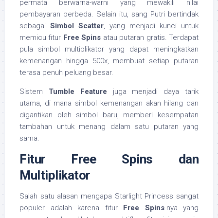
permata berwarna-warni yang mewakili nilai
pembayaran berbeda. Selain itu, sang Putri bertindak
sebagai
Simbol Scatter
, yang menjadi kunci untuk
memicu fitur
Free Spins
atau putaran gratis. Terdapat
pula simbol multiplikator yang dapat meningkatkan
kemenangan hingga 500x, membuat setiap putaran
terasa penuh peluang besar.
Sistem
Tumble Feature
juga menjadi daya tarik
utama, di mana simbol kemenangan akan hilang dan
digantikan oleh simbol baru, memberi kesempatan
tambahan untuk menang dalam satu putaran yang
sama.
Fitur Free Spins dan
Multiplikator
Salah satu alasan mengapa Starlight Princess sangat
populer adalah karena fitur
Free Spins
-nya yang