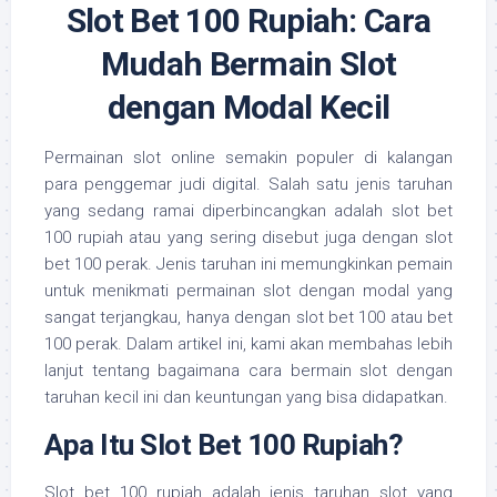
Slot Bet 100 Rupiah: Cara
Mudah Bermain Slot
dengan Modal Kecil
Permainan slot online semakin populer di kalangan
para penggemar judi digital. Salah satu jenis taruhan
yang sedang ramai diperbincangkan adalah slot bet
100 rupiah atau yang sering disebut juga dengan slot
bet 100 perak. Jenis taruhan ini memungkinkan pemain
untuk menikmati permainan slot dengan modal yang
sangat terjangkau, hanya dengan slot bet 100 atau bet
100 perak. Dalam artikel ini, kami akan membahas lebih
lanjut tentang bagaimana cara bermain slot dengan
taruhan kecil ini dan keuntungan yang bisa didapatkan.
Apa Itu Slot Bet 100 Rupiah?
Slot bet 100 rupiah adalah jenis taruhan slot yang