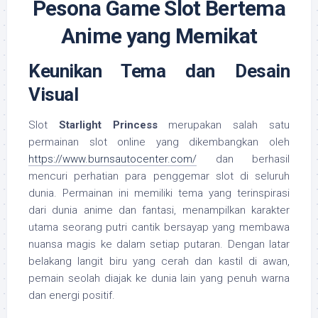
Pesona Game Slot Bertema
Anime yang Memikat
Keunikan Tema dan Desain
Visual
Slot
Starlight Princess
merupakan salah satu
permainan slot online yang dikembangkan oleh
https://www.burnsautocenter.com/
dan berhasil
mencuri perhatian para penggemar slot di seluruh
dunia. Permainan ini memiliki tema yang terinspirasi
dari dunia anime dan fantasi, menampilkan karakter
utama seorang putri cantik bersayap yang membawa
nuansa magis ke dalam setiap putaran. Dengan latar
belakang langit biru yang cerah dan kastil di awan,
pemain seolah diajak ke dunia lain yang penuh warna
dan energi positif.