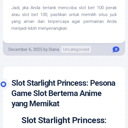
Jadi, jika Anda tertarik mencoba slot bet 100 perak
atau slot bet 100, pastikan untuk memilih situs judi
yang aman dan terpercaya agar permainan Anda
menjadi lebih menyenangkan.
December 6, 2025
by
Diana
Uncategorized
0
Slot Starlight Princess: Pesona
Game Slot Bertema Anime
yang Memikat
Slot Starlight Princess: