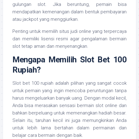
gulungan slot. Jika beruntung, pemain bisa
mendapatkan kemenangan dalam bentuk pembayaran
atau jackpot yang menggiurkan.
Penting untuk memilih situs judi online yang terpercaya
dan memiliki lisensi resmi agar pengalaman bermain
slot tetap aman dan menyenangkan.
Mengapa Memilih Slot Bet 100
Rupiah?
Slot bet 100 rupiah adalah pilihan yang sangat cocok
untuk pemain yang ingin mencoba peruntungan tanpa
harus mengeluarkan banyak uang. Dengan modal kecil,
Anda bisa merasakan sensasi bermain slot online dan
bahkan berpeluang untuk memenangkan hadiah besar.
Selain itu, taruhan kecil ini juga memungkinkan Anda
untuk lebih lama bertahan dalam permainan dan
belajar cara bermain dengan baik.