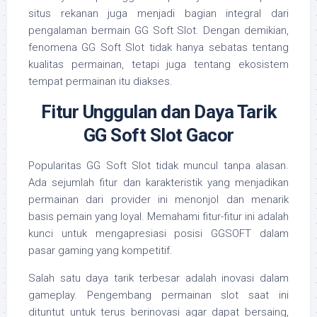
situs rekanan juga menjadi bagian integral dari
pengalaman bermain GG Soft Slot. Dengan demikian,
fenomena GG Soft Slot tidak hanya sebatas tentang
kualitas permainan, tetapi juga tentang ekosistem
tempat permainan itu diakses.
Fitur Unggulan dan Daya Tarik
GG Soft Slot Gacor
Popularitas GG Soft Slot tidak muncul tanpa alasan.
Ada sejumlah fitur dan karakteristik yang menjadikan
permainan dari provider ini menonjol dan menarik
basis pemain yang loyal. Memahami fitur-fitur ini adalah
kunci untuk mengapresiasi posisi GGSOFT dalam
pasar gaming yang kompetitif.
Salah satu daya tarik terbesar adalah inovasi dalam
gameplay. Pengembang permainan slot saat ini
dituntut untuk terus berinovasi agar dapat bersaing,