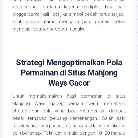
keuntungan, terutama karena multiplier bisa naik
hingga berkali-kali lipat jika simbol pecah terus terjadi.
Inilah alasan utama mengapa para pemain selalu
mengejar scatter secepat mungkin.
Strategi Mengoptimalkan Pola
Permainan di Situs Mahjong
Ways Gacor
Untuk memaksimalkan hasil permainan di situs
Mahjong Ways gacor, pemain perlu memahami
strategi dan pola yang bisa memberikan dampak
besar terhadap peluang kemenangan. Salah satu
teknik yang paling sering digunakan adalah melakukan
spin bertahap. Teknik ini dimulai dengan 10–20 manual