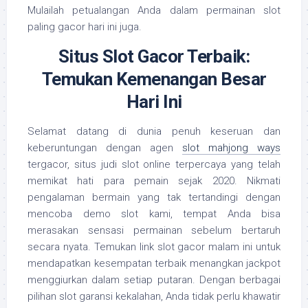
Mulailah petualangan Anda dalam permainan slot
paling gacor hari ini juga.
Situs Slot Gacor Terbaik:
Temukan Kemenangan Besar
Hari Ini
Selamat datang di dunia penuh keseruan dan
keberuntungan dengan agen
slot mahjong ways
tergacor, situs judi slot online terpercaya yang telah
memikat hati para pemain sejak 2020. Nikmati
pengalaman bermain yang tak tertandingi dengan
mencoba demo slot kami, tempat Anda bisa
merasakan sensasi permainan sebelum bertaruh
secara nyata. Temukan link slot gacor malam ini untuk
mendapatkan kesempatan terbaik menangkan jackpot
menggiurkan dalam setiap putaran. Dengan berbagai
pilihan slot garansi kekalahan, Anda tidak perlu khawatir