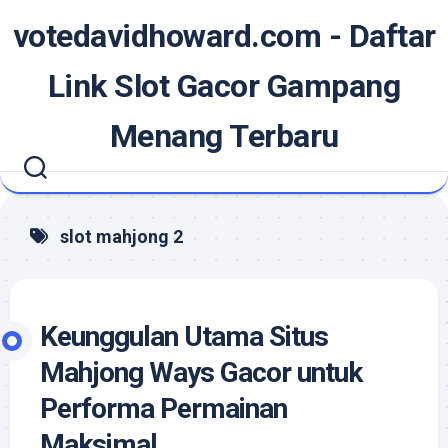
Skip
votedavidhoward.com - Daftar
to
content
Link Slot Gacor Gampang
Menang Terbaru
slot mahjong 2
Keunggulan Utama Situs
Mahjong Ways Gacor untuk
Performa Permainan
Maksimal