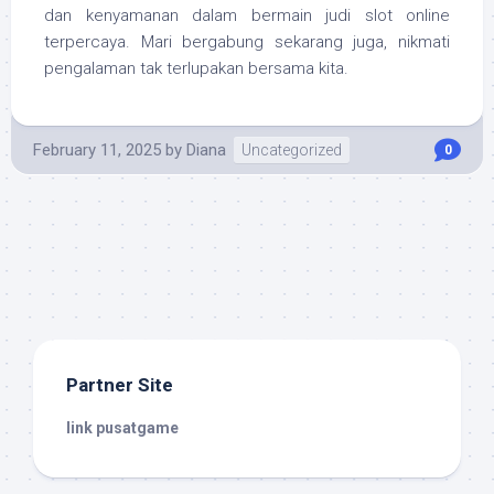
dan kenyamanan dalam bermain judi slot online
terpercaya. Mari bergabung sekarang juga, nikmati
pengalaman tak terlupakan bersama kita.
February 11, 2025
by
Diana
Uncategorized
0
Partner Site
link pusatgame