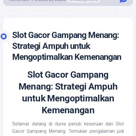
Slot Gacor Gampang Menang:
Strategi Ampuh untuk
Mengoptimalkan Kemenangan
Slot Gacor Gampang
Menang: Strategi Ampuh
untuk Mengoptimalkan
Kemenangan
Selamat datang di dunia penuh keseruan dari Slot
Gacor Gampang Menang. Temukan pengalaman judi