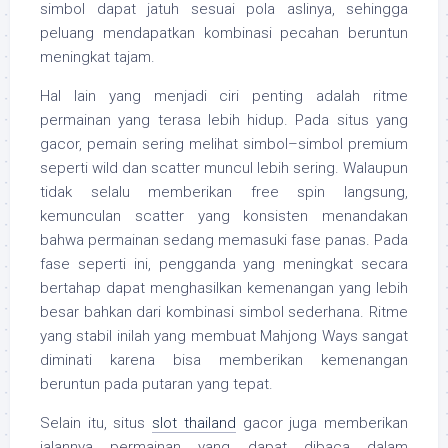
simbol dapat jatuh sesuai pola aslinya, sehingga
peluang mendapatkan kombinasi pecahan beruntun
meningkat tajam.
Hal lain yang menjadi ciri penting adalah ritme
permainan yang terasa lebih hidup. Pada situs yang
gacor, pemain sering melihat simbol–simbol premium
seperti wild dan scatter muncul lebih sering. Walaupun
tidak selalu memberikan free spin langsung,
kemunculan scatter yang konsisten menandakan
bahwa permainan sedang memasuki fase panas. Pada
fase seperti ini, pengganda yang meningkat secara
bertahap dapat menghasilkan kemenangan yang lebih
besar bahkan dari kombinasi simbol sederhana. Ritme
yang stabil inilah yang membuat Mahjong Ways sangat
diminati karena bisa memberikan kemenangan
beruntun pada putaran yang tepat.
Selain itu, situs
slot thailand
gacor juga memberikan
jalannya permainan yang dapat dibaca dalam